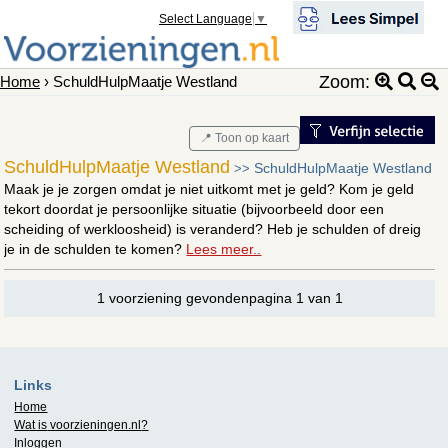
Select Language
▼
Zoom:
Home
› SchuldHulpMaatje Westland
📍 Toon op kaart
SchuldHulpMaatje Westland
SchuldHulpMaatje Westland
>>
Maak je je zorgen omdat je niet uitkomt met je geld? Kom je geld
tekort doordat je persoonlijke situatie (bijvoorbeeld door een
scheiding of werkloosheid) is veranderd? Heb je schulden of dreig
je in de schulden te komen?
Lees meer..
1 voorziening gevondenpagina 1 van 1
Links
Home
Wat is
voorzieningen.nl
?
Inloggen