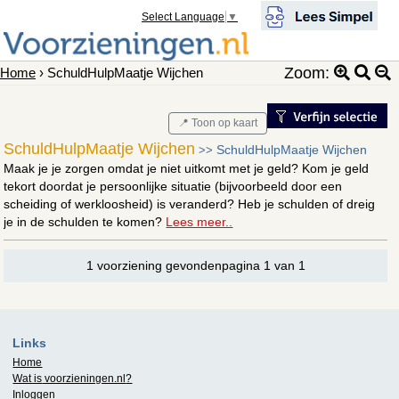
Select Language
▼
Zoom:
Home
› SchuldHulpMaatje Wijchen
📍 Toon op kaart
SchuldHulpMaatje Wijchen
SchuldHulpMaatje Wijchen
>>
Maak je je zorgen omdat je niet uitkomt met je geld? Kom je geld
tekort doordat je persoonlijke situatie (bijvoorbeeld door een
scheiding of werkloosheid) is veranderd? Heb je schulden of dreig
je in de schulden te komen?
Lees meer..
1 voorziening gevondenpagina 1 van 1
Links
Home
Wat is
voorzieningen.nl
?
Inloggen