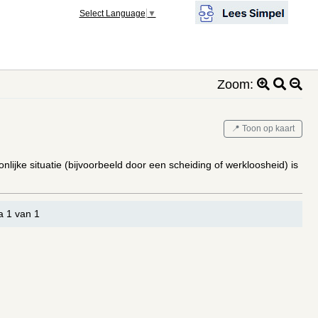
Select Language
▼
Zoom:
📍 Toon op kaart
nlijke situatie (bijvoorbeeld door een scheiding of werkloosheid) is
a 1 van 1