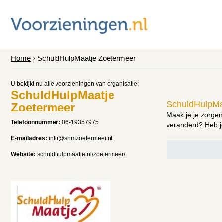
Home
› SchuldHulpMaatje Zoetermeer
U bekijkt nu alle voorzieningen van organisatie:
SchuldHulpMaatje
SchuldHulpMa
Zoetermeer
Maak je je zorgen
Telefoonnummer:
06-19357975
veranderd? Heb j
E-mailadres:
info@shmzoetermeer.nl
Website:
schuldhulpmaatje.nl/zoetermeer/