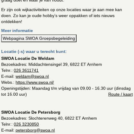
Er zijn ook wijkactiviteiten op onze locaties waar je aan mee kan
doen. Zo kan je oude hobby’s weer oppakken of iets nieuws
ontdekken!
Meer informatie
Webpagina SWOA Groepsbegeleiding
Locatie (-s) waar u terecht kunt:
SWOA Locatie De Weldam
Bezoekadres:
Middachtensingel 39, 6822 ET Arnhem
Telnr.:
026 3611741
E-mail:
weldam@swoa.nl
Webs.:
https://www.swoa.nl/
Openingstijden: Maandag t/m vrijdag van 09.00 - 16.30 uur (dinsdag
tot 16.00 uur)
Route / kaart
SWOA Locatie De Petersborg
Bezoekadres:
Slochterenweg 40, 6822 ET Arnhem
Telnr.:
026 3230850
E-mail:
petersborg@swoa.nl