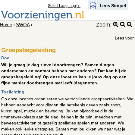
Select Language
▼
Zoom:
Home
›
SWOA
›
Lees voor
Groepsbegeleiding
Doel
Wil je graag je dag zinvol doorbrengen? Samen dingen
ondernemen en contact hebben met anderen? Dat kan bij de
groepsbegeleiding! Op onze locaties kan je jouw dag op een
fijne manier doorbrengen met leeftijdsgenoten.
Toelichting
Op onze locaties organiseren we verschillende groepsactiviteiten. We
hebben aandacht voor dingen die betekenis geven zoals sport,
kunst, spel, muziek en beweging. Je kan bijvoorbeeld in de
timmerwerkplaats aan de slag, helpen in de tuin, meedoen met
beweegactiviteiten of gezellig spelletjes spelen met anderen. We
maken ook leuke uitstapjes. Samen met jou kijken we naar wat je
graag doet en waar je van houdt.