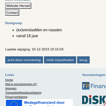
Website Herstel
Contact
Doelgroep
(ex)verslaafden en naasten
vanaf 18 jaar
Laatste wijziging: 10-12-2023 19:15:03
Links
Voorzieningen.n
Home
Wat is
voorzieningen.nl
?
Inloggen
Toegankelijkheidsverklaring
Privacyverklaring