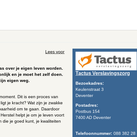
Lees voor
as over je eigen leven worden.
Tactus Verslavingszorg
nlijk en je moet het zelf doen.
zijn eigen weg.
Bezoekadres:
Keulenstraat 3
Deventer
moment. Dit is een proces van
igt je kracht? Wat zijn je zwakke
Postadres:
sbaarheid om te gaan. Daardoor
Postbus 154
erstel helpt je om je leven voort
7400 AD Deventer
en die je goed kunt, je kwaliteiten
Telefoonnummer:
088 382 28