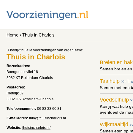
Home
› Thuis in Charlois
U bekijkt nu alle voorzieningen van organisatie:
Thuis in Charlois
Breien en ha
Bezoekadres:
Samen breien en
Boergoensevliet 18
3082 KT Rotterdam-Charlois
Taalhulp
Thu
>>
Postadres:
Samen met een t
Rietdijk 37
Voedselhulp
3082 DS Rotterdam-Charlois
>
Kan jij wat hulp g
Telefoonnummer:
06 83 33 60 81
eventueel de maat
E-mailadres:
info@thuisincharlois.nl
Wijkmaaltijd
>
Website:
thuisincharlois.nl/
Samen eten op 