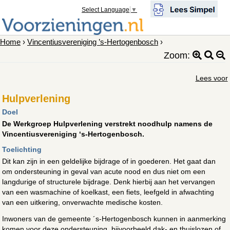
Select Language
▼
Home
›
Vincentiusvereniging ’s-Hertogenbosch
›
Zoom:
Lees voor
Hulpverlening
Doel
De Werkgroep Hulpverlening verstrekt noodhulp namens de
Vincentiusvereniging ‘s-Hertogenbosch.
Toelichting
Dit kan zijn in een geldelijke bijdrage of in goederen. Het gaat dan
om ondersteuning in geval van acute nood en dus niet om een
langdurige of structurele bijdrage. Denk hierbij aan het vervangen
van een wasmachine of koelkast, een fiets, leefgeld in afwachting
van een uitkering, onverwachte medische kosten.
Inwoners van de gemeente ´s-Hertogenbosch kunnen in aanmerking
komen voor deze ondersteuning, bijvoorbeeld dak- en thuislozen of