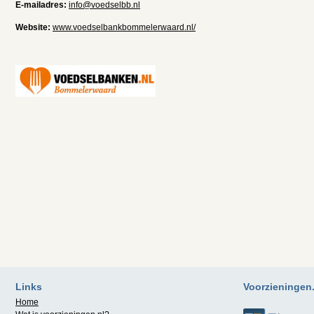
E-mailadres:
info@voedselbb.nl
Website:
www.voedselbankbommelerwaard.nl/
Links
Voorzieningen.n
Home