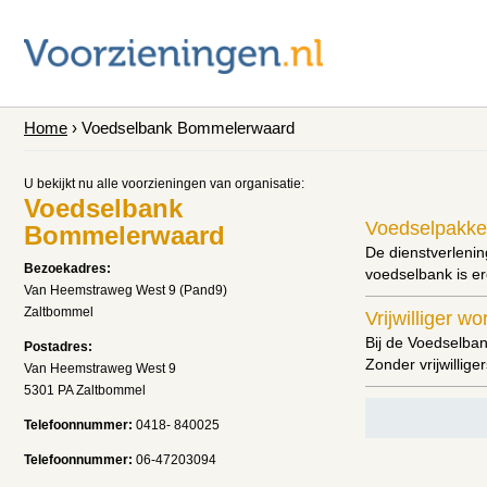
Home
› Voedselbank Bommelerwaard
U bekijkt nu alle voorzieningen van organisatie:
Voedselbank
Voedselpakke
Bommelerwaard
De dienstverlenin
Bezoekadres:
voedselbank is er
Van Heemstraweg West 9 (Pand9)
Zaltbommel
Vrijwilliger w
Bij de Voedselban
Postadres:
Zonder vrijwillig
Van Heemstraweg West 9
5301 PA Zaltbommel
Telefoonnummer:
0418- 840025
Telefoonnummer:
06-47203094