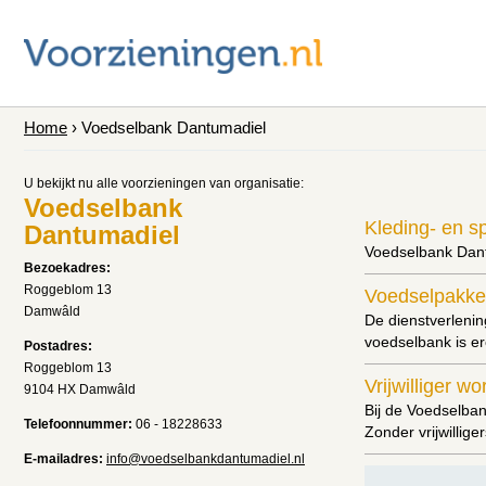
Home
› Voedselbank Dantumadiel
U bekijkt nu alle voorzieningen van organisatie:
Voedselbank
Kleding- en 
Dantumadiel
Voedselbank Dant
Bezoekadres:
Roggeblom 13
Voedselpakke
Damwâld
De dienstverlenin
voedselbank is er
Postadres:
Roggeblom 13
Vrijwilliger w
9104 HX Damwâld
Bij de Voedselban
Telefoonnummer:
06 - 18228633
Zonder vrijwillig
E-mailadres:
info@voedselbankdantumadiel.nl