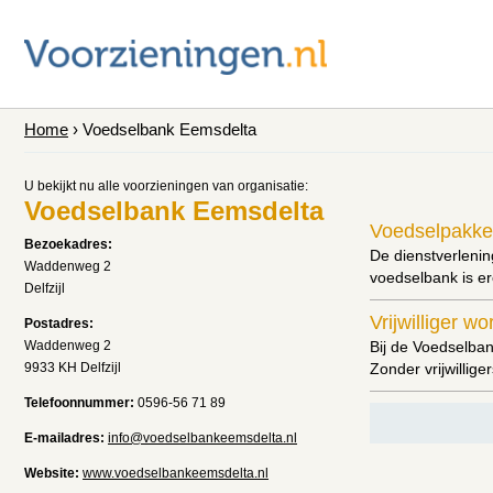
Home
› Voedselbank Eemsdelta
U bekijkt nu alle voorzieningen van organisatie:
Voedselbank Eemsdelta
Voedselpakke
Bezoekadres:
De dienstverlenin
Waddenweg 2
voedselbank is er
Delfzijl
Vrijwilliger w
Postadres:
Waddenweg 2
Bij de Voedselban
9933 KH Delfzijl
Zonder vrijwillig
Telefoonnummer:
0596-56 71 89
E-mailadres:
info@voedselbankeemsdelta.nl
Website:
www.voedselbankeemsdelta.nl