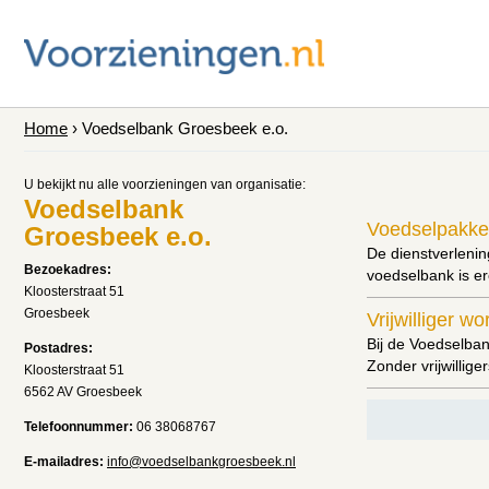
Home
› Voedselbank Groesbeek e.o.
U bekijkt nu alle voorzieningen van organisatie:
Voedselbank
Voedselpakke
Groesbeek e.o.
De dienstverlenin
Bezoekadres:
voedselbank is er
Kloosterstraat 51
Groesbeek
Vrijwilliger w
Bij de Voedselban
Postadres:
Zonder vrijwillig
Kloosterstraat 51
6562 AV Groesbeek
Telefoonnummer:
06 38068767
E-mailadres:
info@voedselbankgroesbeek.nl