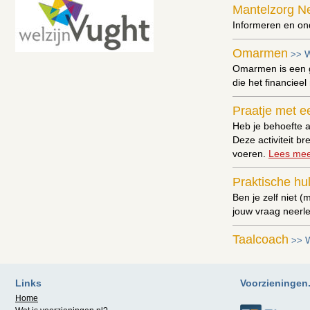
Mantelzorg N
Informeren en on
Omarmen
W
>>
Omarmen is een g
die het financiee
Praatje met e
Heb je behoefte a
Deze activiteit 
voeren.
Lees mee
Praktische hul
Ben je zelf niet 
jouw vraag neerle
Taalcoach
W
>>
Anderstaligen hel
Telefooncirkel
Links
Voorzieningen.n
De telefooncirkel 
Home