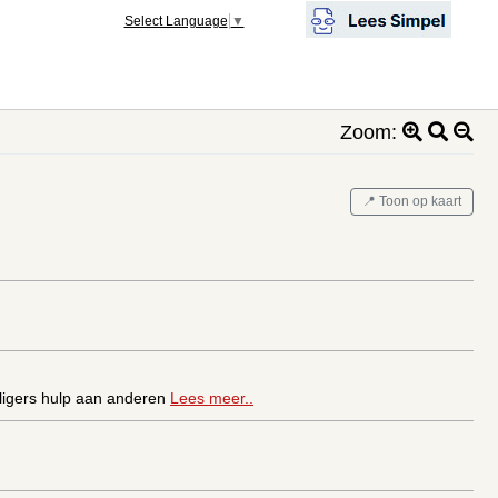
Select Language
▼
Zoom:
📍 Toon op kaart
illigers hulp aan anderen
Lees meer..