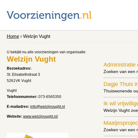
Home
› Welzijn Vught
U bekijkt nu alle voorzieningen van organisatie:
Welzijn Vught
Administratie
Bezoekadres:
Zoeken van een 
St. Elisabethstraat 3
5261VK Vught
Dagje Thuis i
Vught
Thuiswonende ou
Telefoonnummer:
073-6565350
Ik wil vrijwill
E-mailadres:
info@welzijnvught.nl
Welzijn Vught zoek
Website:
www.welzijnvught.nl/
Maatjesprojec
Zoeken van een 