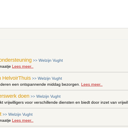
 ondersteuning
Welzijn Vught
>>
maatje
Lees meer..
n HelvoirThuis
Welzijn Vught
>>
deren een ontspannende middag bezorgen.
Lees meer..
igerswerk doen
Welzijn Vught
>>
t vrijwilligers voor verschillende diensten en biedt door inzet van vrijw
t
Welzijn Vught
>>
maatje
Lees meer..