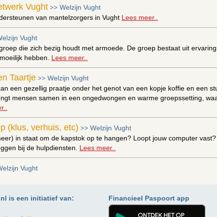
etwerk Vught
Welzijn Vught
>>
dersteunen van mantelzorgers in Vught
Lees meer..
elzijn Vught
roep die zich bezig houdt met armoede. De groep bestaat uit ervari
l moeilijk hebben.
Lees meer..
en Taartje
Welzijn Vught
>>
an een gezellig praatje onder het genot van een kopje koffie en een stuk
brengt mensen samen in een ongedwongen en warme groepssetting, waa
r..
p (klus, verhuis, etc)
Welzijn Vught
>>
(meer) in staat om de kapstok op te hangen? Loopt jouw computer vast?
ggen bij de hulpdiensten.
Lees meer..
elzijn Vught
pen het Nederlands beter te begrijpen
Lees meer..
l is een initiatief van:
Financieel Paspoort app
Welzijn Vught
>>
Vught is er voor iedereen die op zoek is naar dagelijks telefonisch cont