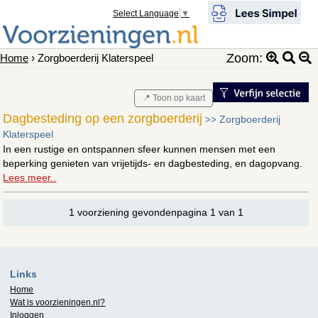
Select Language
▼
Zoom:
Home
› Zorgboerderij Klaterspeel
📍 Toon op kaart
Dagbesteding op een zorgboerderij
Zorgboerderij
>>
Klaterspeel
In een rustige en ontspannen sfeer kunnen mensen met een
beperking genieten van vrijetijds- en dagbesteding, en dagopvang.
Lees meer..
1 voorziening gevondenpagina 1 van 1
Links
Home
Wat is
voorzieningen.nl
?
Inloggen