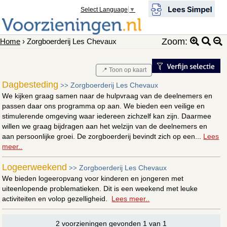
Select Language
▼
Zoom:
Home
› Zorgboerderij Les Chevaux
📍 Toon op kaart
Dagbesteding
Zorgboerderij Les Chevaux
>>
We kijken graag samen naar de hulpvraag van de deelnemers en
passen daar ons programma op aan. We bieden een veilige en
stimulerende omgeving waar iedereen zichzelf kan zijn. Daarmee
willen we graag bijdragen aan het welzijn van de deelnemers en
aan persoonlijke groei. De zorgboerderij bevindt zich op een...
Lees
meer..
Logeerweekend
Zorgboerderij Les Chevaux
>>
We bieden logeeropvang voor kinderen en jongeren met
uiteenlopende problematieken. Dit is een weekend met leuke
activiteiten en volop gezelligheid.
Lees meer..
2 voorzieningen gevonden 1 van 1