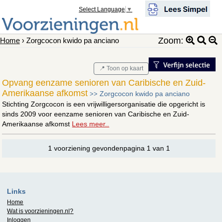
Select Language
▼
Zoom:
Home
› Zorgcocon kwido pa anciano
📍 Toon op kaart
Opvang eenzame senioren van Caribische en Zuid-
Amerikaanse afkomst
Zorgcocon kwido pa anciano
>>
Stichting Zorgcocon is een vrijwilligersorganisatie die opgericht is
sinds 2009 voor eenzame senioren van Caribische en Zuid-
Amerikaanse afkomst
Lees meer..
1 voorziening gevondenpagina 1 van 1
Links
Home
Wat is
voorzieningen.nl
?
Inloggen