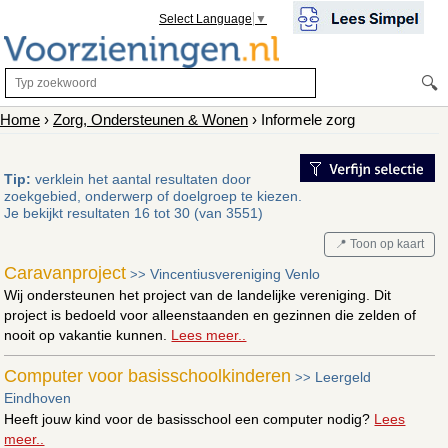
Select Language
▼
🔍
Home
›
Zorg, Ondersteunen & Wonen
› Informele zorg
Tip:
verklein het aantal resultaten door
zoekgebied, onderwerp of doelgroep te kiezen.
Je bekijkt resultaten 16 tot 30 (van 3551)
📍 Toon op kaart
Caravanproject
Vincentiusvereniging Venlo
>>
Wij ondersteunen het project van de landelijke vereniging. Dit
project is bedoeld voor alleenstaanden en gezinnen die zelden of
nooit op vakantie kunnen.
Lees meer..
Computer voor basisschoolkinderen
Leergeld
>>
Eindhoven
Heeft jouw kind voor de basisschool een computer nodig?
Lees
meer..