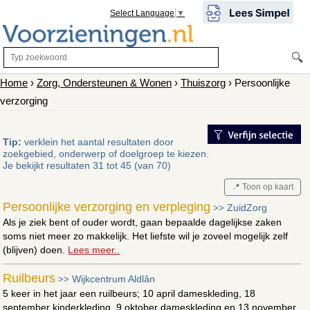
Select Language
▼
🔍
Home
›
Zorg, Ondersteunen & Wonen
›
Thuiszorg
› Persoonlijke
verzorging
Tip:
verklein het aantal resultaten door
zoekgebied, onderwerp of doelgroep te kiezen.
Je bekijkt resultaten 31 tot 45 (van 70)
📍 Toon op kaart
Persoonlijke verzorging en verpleging
ZuidZorg
>>
Als je ziek bent of ouder wordt, gaan bepaalde dagelijkse zaken
soms niet meer zo makkelijk. Het liefste wil je zoveel mogelijk zelf
(blijven) doen.
Lees meer..
Ruilbeurs
Wijkcentrum Aldlân
>>
5 keer in het jaar een ruilbeurs; 10 april dameskleding, 18
september kinderkleding, 9 oktober dameskleding en 13 november