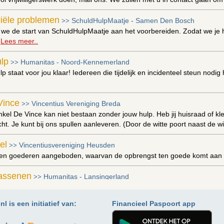
ciële problemen
SchuldHulpMaatje - Samen Den Bosch
>>
 we de start van SchuldHulpMaatje aan het voorbereiden. Zodat we je h
.
Lees meer..
ulp
Humanitas - Noord-Kennemerland
>>
p staat voor jou klaar! Iedereen die tijdelijk en incidenteel steun nodig
Vince
Vincentius Vereniging Breda
>>
kel De Vince kan niet bestaan zonder jouw hulp. Heb jij huisraad of k
t. Je kunt bij ons spullen aanleveren. (Door de witte poort naast de w
el
Vincentiusvereniging Heusden
>>
den goederen aangeboden, waarvan de opbrengst ten goede komt aan 
assenen
Humanitas - Lansingerland
>>
 onder de mensen komen? Samen is dat gemakkelijker. Met een maatje
l is een initiatief van:
Financieel Paspoort app
ratie
Humanitas - Drechtsteden
>>