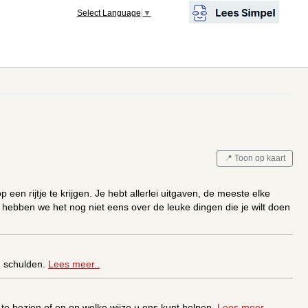
Select Language
▼
📍 Toon op kaart
een rijtje te krijgen. Je hebt allerlei uitgaven, de meeste elke
 hebben we het nog niet eens over de leuke dingen die je wilt doen
n schulden.
Lees meer..
m te bezien of en op welke wijze u ons kunt helpen.
Lees meer..