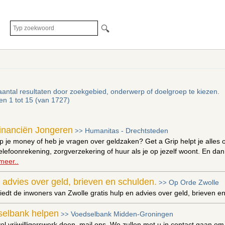
🔍
aantal resultaten door zoekgebied, onderwerp of doelgroep te kiezen.
ten 1 tot 15 (van 1727)
Financiën Jongeren
Humanitas - Drechtsteden
>>
p je money of heb je vragen over geldzaken? Get a Grip helpt je alles op 
lefoonrekening, zorgverzekering of huur als je op jezelf woont. En dan
meer..
 advies over geld, brieven en schulden.
Op Orde Zwolle
>>
edt de inwoners van Zwolle gratis hulp en advies over geld, brieven e
selbank helpen
Voedselbank Midden-Groningen
>>
nvol vrijwilligerswerk doen, mail ons. We zullen met u in contact gaan o