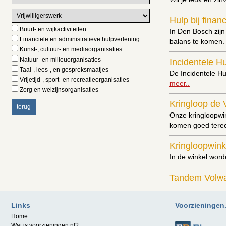
Hulp bij finan
Buurt- en wijkactiviteiten
In Den Bosch zijn
Financiële en administratieve hulpverlening
balans te komen
Kunst-, cultuur- en mediaorganisaties
Natuur- en milieuorganisaties
Incidentele H
Taal-, lees-, en gespreksmaatjes
De Incidentele Hul
Vrijetijd-, sport- en recreatieorganisaties
meer..
Zorg en welzijnsorganisaties
Kringloop de 
Onze kringloopwin
komen goed terech
Kringloopwink
In de winkel wor
Tandem Volw
Wil jij ook meer
Lees meer..
Links
Voorzieningen.n
Home
Thuisadminist
Wat is
voorzieningen.nl
?