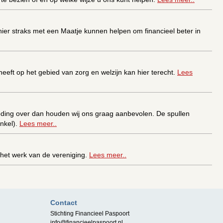
ier straks met een Maatje kunnen helpen om financieel beter in
 heeft op het gebied van zorg en welzijn kan hier terecht.
Lees
leding over dan houden wij ons graag aanbevolen. De spullen
inkel).
Lees meer..
het werk van de vereniging.
Lees meer..
 van Tandem Volwassenen ga je op stap en bouw je aan vertrouwen!
Contact
Stichting Financieel Paspoort
info@financieelpaspoort.nl