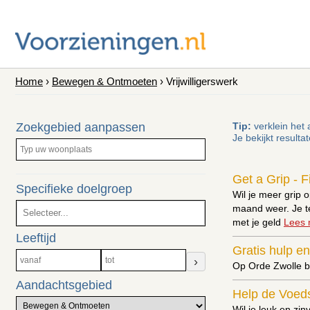
Home
›
Bewegen & Ontmoeten
› Vrijwilligerswerk
Zoekgebied aanpassen
Tip:
verklein het 
Je bekijkt resulta
Get a Grip - 
Specifieke doelgroep
Wil je meer grip o
maand weer. Je te
met je geld
Lees 
Leeftijd
Gratis hulp en
›
Op Orde Zwolle bi
Aandachtsgebied
Help de Voed
Wil je leuk en zi