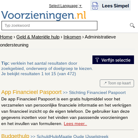
Select Language
▼
🔍
Home
›
Geld & Materiële hulp
›
Inkomen
› Administratieve
ondersteuning
Tip:
verklein het aantal resultaten door
zoekgebied, onderwerp of doelgroep te kiezen.
Je bekijkt resultaten 1 tot 15 (van 472)
📍 Toon op kaart
App Financieel Paspoort
Stichting Financieel Paspoort
>>
De app Financieel Paspoort is een gratis hulpmiddel voor het
verzamelen van persoonlijke financiele informatie en het verkrijgen
van financieel inzicht op de eigen telefoon. De gebruiker kan deze
gegevens inzetten voor het vinden van passsende voorzieningen
en het invullen van formulieren.
Lees meer..
Budgethulp
SchuldHulpMaatje Oude IJsselstreek
>>