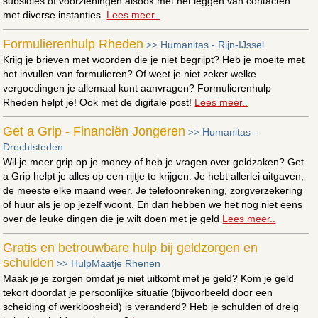
subsidies of voorzieningen alsook met het leggen van contacten
met diverse instanties.
Lees meer..
Formulierenhulp Rheden
Humanitas - Rijn-IJssel
>>
Krijg je brieven met woorden die je niet begrijpt? Heb je moeite met
het invullen van formulieren? Of weet je niet zeker welke
vergoedingen je allemaal kunt aanvragen? Formulierenhulp
Rheden helpt je! Ook met de digitale post!
Lees meer..
Get a Grip - Financiën Jongeren
Humanitas -
>>
Drechtsteden
Wil je meer grip op je money of heb je vragen over geldzaken? Get
a Grip helpt je alles op een rijtje te krijgen. Je hebt allerlei uitgaven,
de meeste elke maand weer. Je telefoonrekening, zorgverzekering
of huur als je op jezelf woont. En dan hebben we het nog niet eens
over de leuke dingen die je wilt doen met je geld
Lees meer..
Gratis en betrouwbare hulp bij geldzorgen en
schulden
HulpMaatje Rhenen
>>
Maak je je zorgen omdat je niet uitkomt met je geld? Kom je geld
tekort doordat je persoonlijke situatie (bijvoorbeeld door een
scheiding of werkloosheid) is veranderd? Heb je schulden of dreig