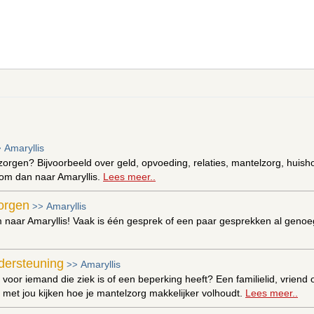
Amaryllis
>
zorgen? Bijvoorbeeld over geld, opvoeding, relaties, mantelzorg, huishou
om dan naar Amaryllis.
Lees meer..
zorgen
Amaryllis
>>
naar Amaryllis! Vaak is één gesprek of een paar gesprekken al genoeg
dersteuning
Amaryllis
>>
 voor iemand die ziek is of een beperking heeft? Een familielid, vrien
an met jou kijken hoe je mantelzorg makkelijker volhoudt.
Lees meer..