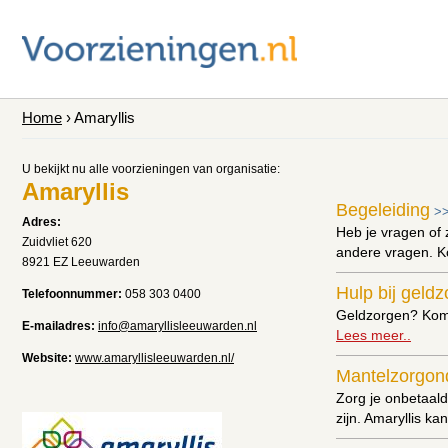
Home
› Amaryllis
U bekijkt nu alle voorzieningen van organisatie:
Amaryllis
Begeleiding
>
Adres:
Heb je vragen of 
Zuidvliet 620
andere vragen. K
8921 EZ Leeuwarden
Hulp bij geld
Telefoonnummer:
058 303 0400
Geldzorgen? Kom 
E-mailadres:
info@amaryllisleeuwarden.nl
Lees meer..
Website:
www.amaryllisleeuwarden.nl/
Mantelzorgon
Zorg je onbetaald
zijn. Amaryllis k