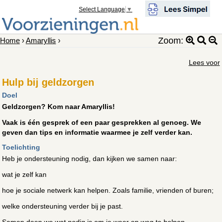
Select Language
▼
Zoom:
Home
›
Amaryllis
›
Lees voor
Hulp bij geldzorgen
Doel
Geldzorgen? Kom naar Amaryllis!
Vaak is één gesprek of een paar gesprekken al genoeg. We
geven dan tips en informatie waarmee je zelf verder kan.
Toelichting
Heb je ondersteuning nodig, dan kijken we samen naar:
wat je zelf kan
hoe je sociale netwerk kan helpen. Zoals familie, vrienden of buren;
welke ondersteuning verder bij je past.
Samen doen we wat nodig is om je weer op weg te helpen.