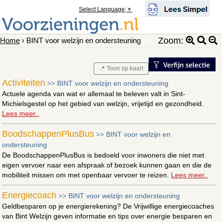
Select Language
▼
Zoom:
Home
› BINT voor welzijn en ondersteuning
📍 Toon op kaart
Activiteiten
BINT voor welzijn en ondersteuning
>>
Actuele agenda van wat er allemaal te beleven valt in Sint-
Michielsgestel op het gebied van welzijn, vrijetijd en gezondheid.
Lees meer..
BoodschappenPlusBus
BINT voor welzijn en
>>
ondersteuning
De BoodschappenPlusBus is bedoeld voor inwoners die niet met
eigen vervoer naar een afspraak of bezoek kunnen gaan en die de
mobiliteit missen om met openbaar vervoer te reizen.
Lees meer..
Energiecoach
BINT voor welzijn en ondersteuning
>>
Geldbesparen op je energierekening? De Vrijwillige energiecoaches
van Bint Welzijn geven informatie en tips over energie besparen en