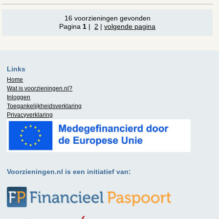
16 voorzieningen gevonden
Pagina
1
|
2
|
volgende pagina
Links
Home
Wat is
voorzieningen.nl
?
Inloggen
Toegankelijkheidsverklaring
Privacyverklaring
Voorzieningen.nl is een initiatief van: