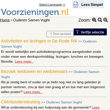
Select Language
▼
Zoom:
Home
› Ouderen Samen Vught
📍 Toon op kaart
Activiteiten en lezingen in De Rode Rik
Ouderen
>>
Samen Vught
Er wordt wekelijks een activiteitenprogramma aangeboden zoals
onder meer een denksportmiddag, lezingen, lunchen en bewegen,
filosofie.
Lees meer..
Bezoek weduwen en weduwnaars
Ouderen Samen
>>
Vught
Als je zestig bent of ouder en je hebt nog niet zo lang geleden je
partner verloren, zou je dan niet graag af en toe met een lotgenoot
willen praten?
Lees meer..
Cliëntondersteuning
Ouderen Samen Vught
>>
Wil je ondersteuning bij een hulpvraag aan de gemeente?
Lees