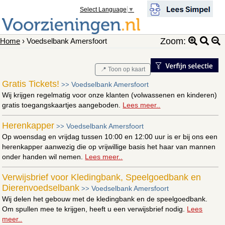
Select Language
▼
Zoom:
Home
› Voedselbank Amersfoort
📍 Toon op kaart
Gratis Tickets!
Voedselbank Amersfoort
>>
Wij krijgen regelmatig voor onze klanten (volwassenen en kinderen)
gratis toegangskaartjes aangeboden.
Lees meer..
Herenkapper
Voedselbank Amersfoort
>>
Op woensdag en vrijdag tussen 10:00 en 12:00 uur is er bij ons een
herenkapper aanwezig die op vrijwillige basis het haar van mannen
onder handen wil nemen.
Lees meer..
Verwijsbrief voor Kledingbank, Speelgoedbank en
Dierenvoedselbank
Voedselbank Amersfoort
>>
Wij delen het gebouw met de kledingbank en de speelgoedbank.
Om spullen mee te krijgen, heeft u een verwijsbrief nodig.
Lees
meer..