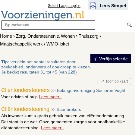
Select Language
▼
🔍
Home
›
Zorg, Ondersteunen & Wonen
›
Thuiszorg
›
Maatschappelijk werk / WMO-loket
Tip:
verklein het aantal resultaten door
zoekgebied, onderwerp of doelgroep te kiezen.
Je bekijkt resultaten 31 tot 45 (van 228)
📍 Toon op kaart
Clientondersteuners
Belangenvereniging Senioren Vught
>>
Voor advies of hulp
Lees meer..
Cliëntondersteuning
Baanbrekers
>>
Als inwoner kunt u gratis gebruik maken van cliëntondersteuning.
Dat staat in de wet. Onze gemeenten zorgen voor onafhankelijke
cliëntondersteuning.
Lees meer..