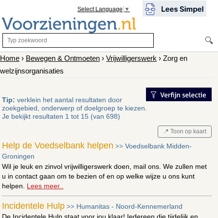
Select Language
▼
🔍
Home
›
Bewegen & Ontmoeten
›
Vrijwilligerswerk
› Zorg en
welzijnsorganisaties
Tip:
verklein het aantal resultaten door
zoekgebied, onderwerp of doelgroep te kiezen.
Je bekijkt resultaten 1 tot 15 (van 698)
📍 Toon op kaart
Help de Voedselbank helpen
Voedselbank Midden-
>>
Groningen
Wil je leuk en zinvol vrijwilligerswerk doen, mail ons. We zullen met
u in contact gaan om te bezien of en op welke wijze u ons kunt
helpen.
Lees meer..
Incidentele Hulp
Humanitas - Noord-Kennemerland
>>
De Incidentele Hulp staat voor jou klaar! Iedereen die tijdelijk en